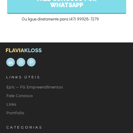
WHATSAPP
Ou ligue diretamente para (47) 99928-7279
LINKS ÚTEIS
Epic – FG Empreendimentos
Fale Conosco
Links
Portfolio
CATEGORIAS